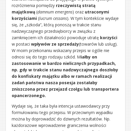
rozróżnienia pomiędzy
rzeczywistą stratą
majątkową
(
damnum emergens
) oraz
utraconymi
korzyściami
(
lucrum cessans
). W tym kontekście wydaje
się, że „szkoda”, którą ponoszą w trakcie stanu
nadzwyczajnego przedsiębiorcy w związku z
zamknięciem ich działalności powoduje utratę
korzyści
w postaci
wpływów ze sprzedaży
(towarów lub usług).
W moim przekonaniu wskazany przepis w ogóle nie
odnosi się do tego rodzaju szkód. M
iałby on
zastosowanie w bardzo nielicznych przypadkach,
np. gdy w trakcie stanu nadzwyczajnego doszłoby
do konfiskaty majątku albo w ramach realizacji
zadań państwa nasza posesja zostałaby
zniszczona przez przejazd czołgu lub transportera
opancerzonego.
Wydaje się, że taka była intencja ustawodawcy przy
formułowaniu tego przepisu. W przeciwnym wypadku
można by doprowadzić do dziwnych rezultatów. Np.
każdorazowe wprowadzenie graniczenia wolności