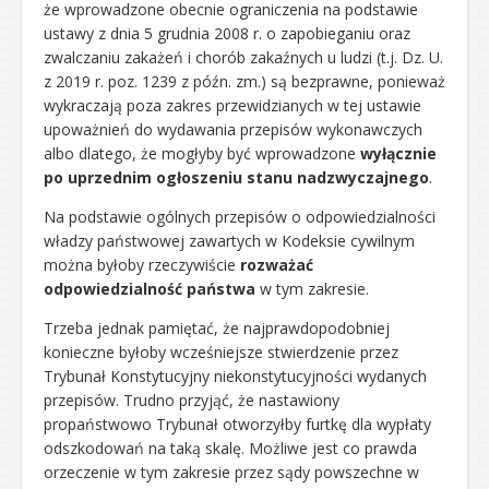
że wprowadzone obecnie ograniczenia na podstawie
ustawy z dnia 5 grudnia 2008 r. o zapobieganiu oraz
zwalczaniu zakażeń i chorób zakaźnych u ludzi (t.j. Dz. U.
z 2019 r. poz. 1239 z późn. zm.) są bezprawne, ponieważ
wykraczają poza zakres przewidzianych w tej ustawie
upoważnień do wydawania przepisów wykonawczych
albo dlatego, że mogłyby być wprowadzone
wyłącznie
po uprzednim ogłoszeniu stanu nadzwyczajnego
.
Na podstawie ogólnych przepisów o odpowiedzialności
władzy państwowej zawartych w Kodeksie cywilnym
można byłoby rzeczywiście
rozważać
odpowiedzialność państwa
w tym zakresie.
Trzeba jednak pamiętać, że najprawdopodobniej
konieczne byłoby wcześniejsze stwierdzenie przez
Trybunał Konstytucyjny niekonstytucyjności wydanych
przepisów. Trudno przyjąć, że nastawiony
propaństwowo Trybunał otworzyłby furtkę dla wypłaty
odszkodowań na taką skalę. Możliwe jest co prawda
orzeczenie w tym zakresie przez sądy powszechne w