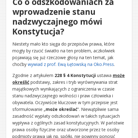
Co o odszkodowaniach za
wprowadzenie stanu
nadzwyczajnego mówi
Konstytucja?
Niestety mało kto sięga do przepisów prawa, które
mogły by rzucić światło na ten problem, aczkolwiek
pojawiają się już rzeczowe głosy na ten temat, jak
choćby
wywiad z prof. Ewą Łętowską na Oko.Press
.
Zgodnie z artykułem
228 § 4 Konstytucji
ustawa
może
określić
podstawy, zakres i tryb wyrównywania strat
majątkowych wynikających z ograniczenia w czasie
stanu nadzwyczajnego wolności i praw człowieka i
obywatela. Oczywiście kluczowe w tym przepisie jest
sformułowanie „
może określać
”. Niewątpliwie sama
zasadność wypłaty odszkodowań w takich sytuacjach
wypływa z ogólnych zasad konstytucyjnych. W państwie
prawa osoby fizyczne oraz utworzone przez te osoby
podmioty prawa jak np. spółki, nie powinny ponosić