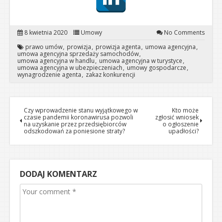
8 kwietnia 2020
Umowy
No Comments
prawo umów
prowizja
prowizja agenta
umowa agencyjna
umowa agencyjna sprzedaży samochodów
umowa agencyjna w handlu
umowa agencyjna w turystyce
umowa agencyjna w ubezpieczeniach
umowy gospodarcze
wynagrodzenie agenta
zakaz konkurencji
Czy wprowadzenie stanu wyjątkowego w
Kto może
czasie pandemii koronawirusa pozwoli
zgłosić wniosek
na uzyskanie przez przedsiębiorców
o ogłoszenie
odszkodowań za poniesione straty?
upadłości?
DODAJ KOMENTARZ